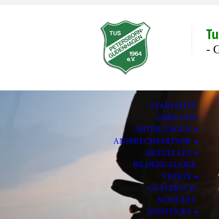
Tu
- 
STARTSEITE
ÜBER UNS
ABTEILUNGEN
ANSPRECHPARTNER
AKTUELLES
BILDERGALERIE
VEREIN
GÄSTEBUCH
KONTAKT
SONSTIGES