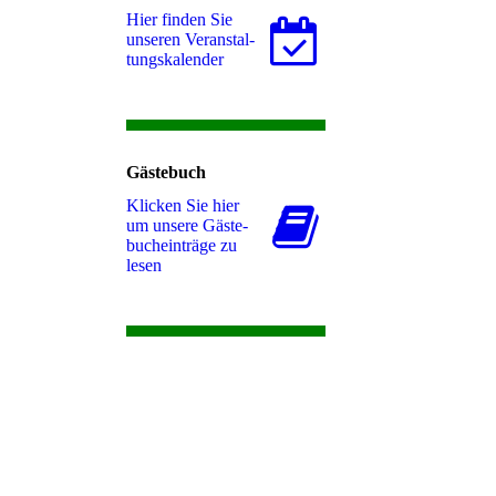
Hier finden Sie
unseren Ver­an­stal­
tungs­ka­len­der
Gästebuch
Klicken Sie hier
um unsere Gäs­te­
buch­ein­trä­ge zu
lesen